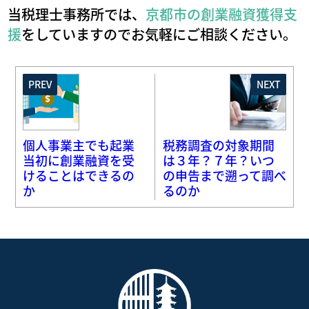
当税理士事務所では、
京都市の創業融資獲得支
援
をしていますのでお気軽にご相談ください。
PREV
NEXT
個人事業主でも起業
税務調査の対象期間
当初に創業融資を受
は３年？７年？いつ
けることはできるの
の申告まで遡って調べ
か
るのか