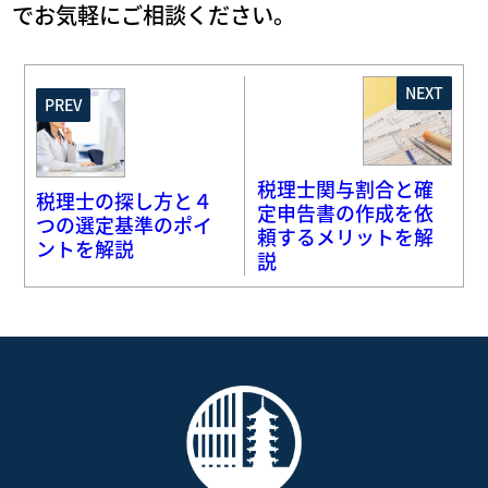
でお気軽にご相談ください。
NEXT
PREV
税理士関与割合と確
税理士の探し方と４
定申告書の作成を依
つの選定基準のポイ
頼するメリットを解
ントを解説
説