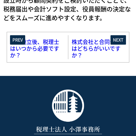
設立時から顧問契約をご検討いただくことで、
税務届出や会計ソフト設定、役員報酬の決定な
どをスムーズに進めやすくなります。
PREV
NEXT
会社設立後、税理士
株式会社と合同会社
はいつから必要です
はどちらがいいです
か？
か？