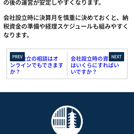
の後の運営が安定しやすくなります。
会社設立時に決算月を慎重に決めておくと、納
税資金の準備や経理スケジュールも組みやすく
なります。
PREV
NEXT
会社設立の相談はオ
会社設立時の資本金
ンラインでもできます
はいくらにすればい
か？
いですか？