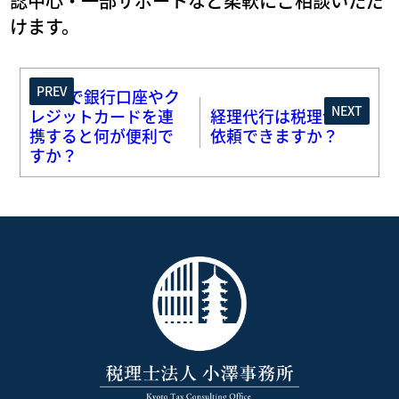
認中心・一部サポートなど柔軟にご相談いただ
けます。
PREV
freeeで銀行口座やク
NEXT
レジットカードを連
経理代行は税理士に
携すると何が便利で
依頼できますか？
すか？