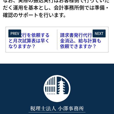
なお、実際の振込実行はお客様側で行っていた
だく運用を基本とし、会計事務所側では準備・
確認のサポートを行います。
PREV
NEXT
経理代行を依頼する
請求書発行代行や入
と月次試算表は早く
金消込、給与計算も
なりますか？
依頼できますか？