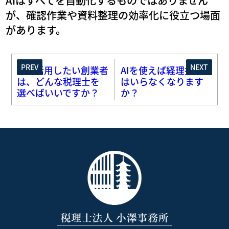
AIはすべてを自動化するものではありません
が、確認作業や資料整理の効率化に役立つ場面
があります。
PREV
NEXT
AIを活用したい創業者
AIを使えば経理担当者
は、どんな税理士を
はいらなくなります
選べばいいですか？
か？