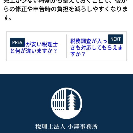
売上が少ない時期から整えておくことで、後か
らの修正や申告時の負担を減らしやすくなりま
す。
NEXT
税務調査が入ったと
PREV
顧問料が安い税理士
きも対応してもらえま
と何が違いますか？
すか？