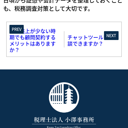
日頃から証憑や会計データを整理しておくこと
も、税務調査対策として大切です。
PREV
まだ売上が少ない時
NEXT
期でも顧問契約する
チャットツールで相
メリットはあります
談できますか？
か？