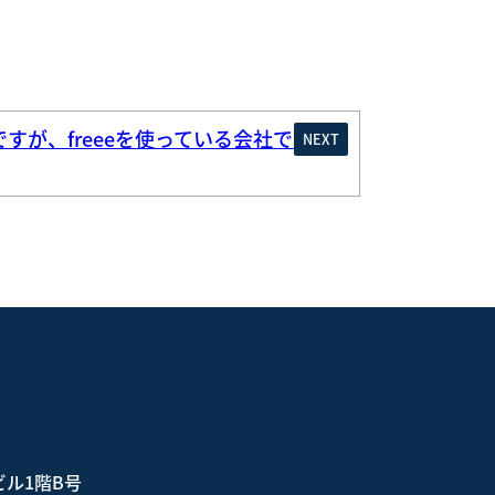
すが、freeeを使っている会社でも相
NEXT
ビル1階B号