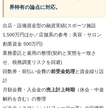
界特有の論点に対応。
出店・設備資金型の融資実績(スポーツ施設
1,500万円ほか／店舗系の参考：美容・サロン
創業資金 500万円)
業務委託と雇用の整理(契約と実態を一致さ
せ、税務調査リスクを回避)
回数券・前払い会費の
前受金処理
と資金繰り設
計
月額会費・入会金の
売上計上時期
（休会・中途
解約を含む）の整理
ピラティスマシン（リフォーマー等）の設備投